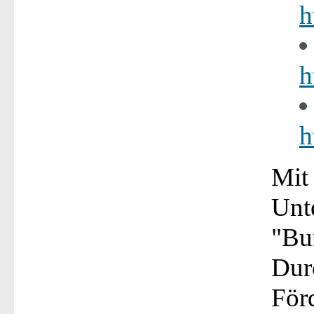
h
h
h
Mit
Unt
"Bun
Dur
För