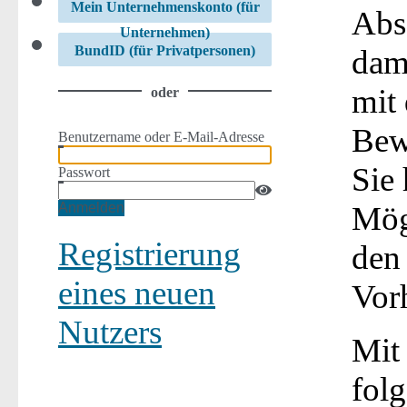
Mein Unternehmenskonto (für
Abs
Unternehmen)
BundID (für Privatpersonen)
dam
mit 
oder
Bew
Benutzername oder E-Mail-Adresse
Sie
Passwort
Mögl
Anmelden
Registrierung
den
eines neuen
Vorh
Nutzers
Mit
fol