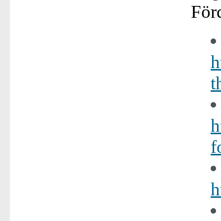
För
h
t
h
f
h